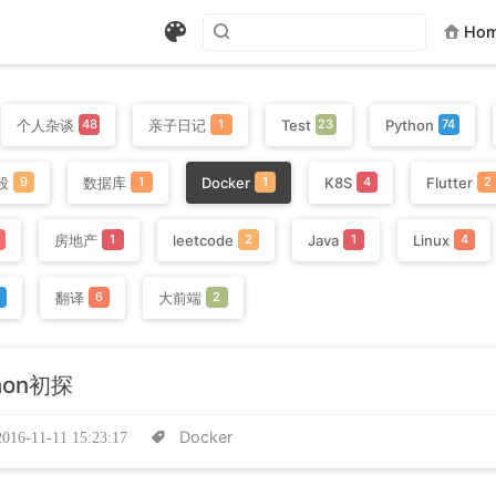
Ho
个人杂谈
亲子日记
Test
Python
48
1
23
74
段
数据库
Docker
K8S
Flutter
9
1
1
4
2
房地产
leetcode
Java
Linux
1
2
1
4
翻译
大前端
9
6
2
thon初探
Docker
2016-11-11 15:23:17