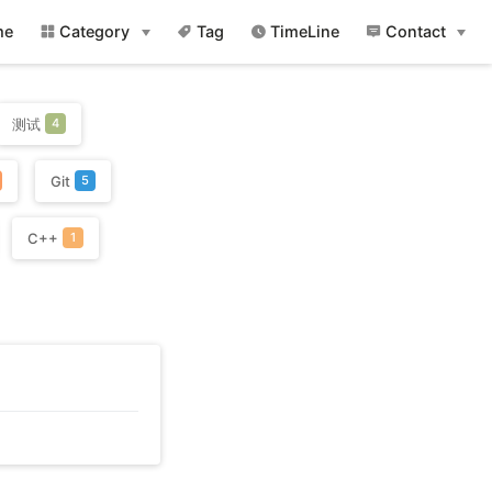
me
Category
Tag
TimeLine
Contact
测试
4
Git
5
C++
1